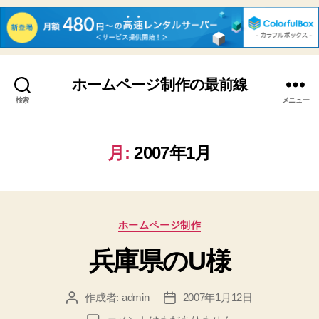
ホームページ制作の最前線
検索
メニュー
月:
2007年1月
カ
ホームページ制作
テ
兵庫県のU様
ゴ
リ
ー
作成者:
admin
2007年1月12日
投
投
稿
稿