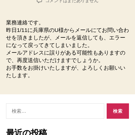
兵
コメントはまだありません
者
日
庫
県
の
業務連絡です。
U
昨日1/11に兵庫県のU様からメールにてお問い合わ
様
せを頂きましたが、メールを返信しても、エラー
へ
になって戻ってきてしまいました。
の
メールアドレスに誤りがある可能性もありますの
で、再度送信いただけますでしょうか。
お手数をお掛けいたしますが、よろしくお願いい
たします。
検
索
対
象:
最近の投稿