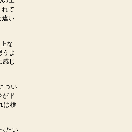
eのエ
されて
な違い
途上な
思うよ
に感じ
につい
ジがド
れは検
べたい