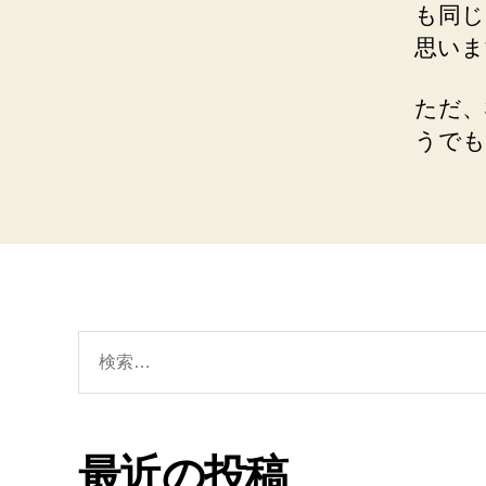
も同じ
思いま
ただ、
うでも
検
索
対
象:
最近の投稿