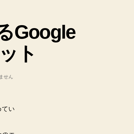
oogle
ット
ません
めてい