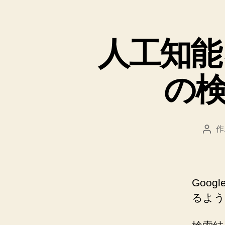
人工知能
の
作
投
稿
者
Goo
るよう