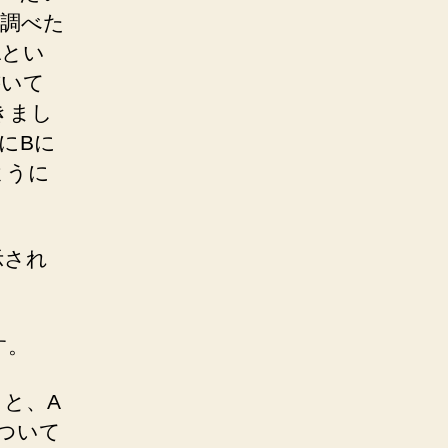
に調べた
Aとい
書いて
きまし
にBに
ように
示され
す。
と、A
ついて