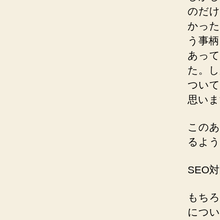
のだけ
かった
う事柄
あって
た。し
ついて
思いま
このあ
るよう
SEO
もちろ
につい