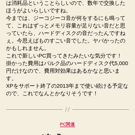
ま
は消耗品ということらしいので、数年で交換した
し
ほうがよいらしいですね。
た
今までは、ジーコジーコ音が何をするにも鳴って
へ
て、これはずっとメモリ容量が足りない音だと思
の
っていたら、ハードディスクの音だったんですね
ぇ。今思えばものすごい音でした。ヤバかったの
かもしれません。
これで新しいPC買ってきたみたいな気分です！
掛かった費用はバルク品のハードディスク代5,000
円だけなので、費用対効果はあるかなと思いま
す。
XPをサポート終了の2013年まで使い続ける予定な
ので、これでなんとかなりそうです！
カ
PC関連
テ