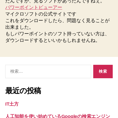
たんですが、見るソフトがあったんですねぇ。
ビ
パワーポイントビューアー
ュ
マイクロソフトの公式サイトです
ー
ア
これをダウンロードしたら、問題なく見ることが
ー
出来ました。
へ
もしパワーポイントのソフト持っていない方は、
の
ダウンロードするといいかもしれませんね。
検
索
対
象:
最近の投稿
IT土方
人工知能を使い始めているGoogleの検索エンジン