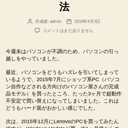
法
作成者:
admin
2016年4月3日
投
投
稿
稿
Windows
コメントはまだありません
者
日
Live
Mail
2012
今週末はパソコンが不調のため、パソコンの引っ
の
越しをやっていました。
メ
ー
最近、パソコンをどうもハズレを引いてしまって
ル
いるようで、2015年7月にショップ系PC（パソコ
デ
ン自作などされる方向けのパソコン屋さんの完成
ー
タ
品モデル）を買ったところ、たった3ヶ月で超動作
の
不安定で買い替えになってしまいました。これは
移
どうもハード面がおかしい感じでした。
行
方
次は、2015年12月にLenovoのPCを買ってみたん
法