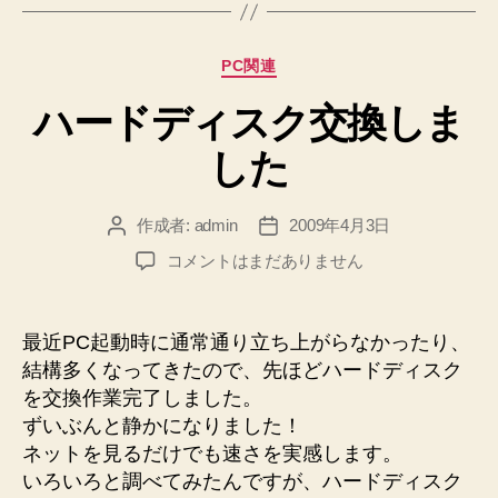
カ
PC関連
テ
ハードディスク交換しま
ゴ
リ
した
ー
作成者:
admin
2009年4月3日
投
投
稿
稿
ハ
コメントはまだありません
者
日
ー
ド
デ
最近PC起動時に通常通り立ち上がらなかったり、
ィ
結構多くなってきたので、先ほどハードディスク
ス
を交換作業完了しました。
ク
ずいぶんと静かになりました！
交
ネットを見るだけでも速さを実感します。
換
いろいろと調べてみたんですが、ハードディスク
し