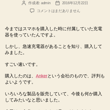
作成者:
admin
2016年12月22日
投
投
稿
稿
ス
コメントはまだありません
者
日
マ
ー
ト
今まではスマホを購入した時に付属していた充電
フ
器を使っていたんですよ。
ォ
ン
しかし、急速充電器があることを知り、購入して
の
みました。
急
速
すごい速いです。
充
電
器
購入したのは、
Anker
という会社のもので、評判も
へ
よいようです。
の
いろいろな製品を販売していて、今後も何か購入
してみたいなと思いました。