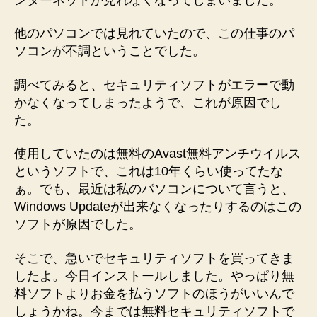
ソ
フ
他のパソコンでは見れていたので、この仕事のパ
ト
ソコンが不調ということでした。
（ウ
イ
ル
調べてみると、セキュリティソフトがエラーで動
ス
かなくなってしまったようで、これが原因でし
対
た。
策
ソ
使用していたのは無料のAvast無料アンチウイルス
フ
というソフトで、これは10年くらい使ってたな
ト）
ぁ。でも、最近は私のパソコンについて言うと、
の
Windows Updateが出来なくなったりするのはこの
変
更
ソフトが原因でした。
へ
の
そこで、急いでセキュリティソフトを買ってきま
したよ。今日インストールしました。やっぱり無
料ソフトよりお金を払うソフトのほうがいいんで
しょうかね。今までは無料セキュリティソフトで