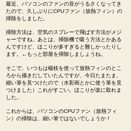
ン
最近、パソコンのファンの音がうるさくなってき
の
たので、久しぶりにCPUファン（放熱フィン）の
CPU
掃除をしました。
フ
ァ
掃除方法は、空気のスプレーで飛ばす方法がメジ
ン
ャーですね。あとは、掃除機で吸う方法とかある
（放
熱
んですけど、ほこりが多すぎると難しかったりし
フ
ます。←もっと部屋を掃除しましょうね。
ィ
ン）
そこで、いつもは楊枝を使って放熱フィンのとこ
の
ろから掻きだしていたんですが、今日たまたま、
掃
細い筆を見つけたので（水彩画とかに使う筆を見
除
つけました）これがすごい。ほこりが楽に取れま
方
した。
法
へ
の
これからは、パソコンのCPUファン（放熱フィ
ン）の掃除は、細い筆ではないでしょうか！