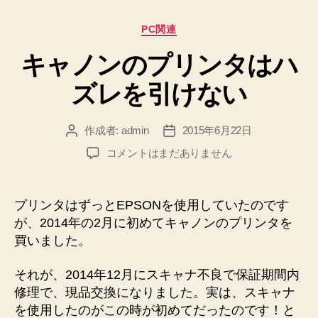
カ
PC関連
テ
キャノンのプリンタはハ
ゴ
リ
ズレを引けない
ー
作成者:
admin
2015年6月22日
投
投
稿
稿
キ
コメントはまだありません
者
日
ャ
ノ
ン
プリンタはずっとEPSONを使用していたのです
の
が、2014年の2月に初めてキャノンのプリンタを
プ
買いました。
リ
ン
それが、2014年12月にスキャナ不良で保証期間内
タ
修理で、現品交換になりました。実は、スキャナ
は
ハ
を使用したのがこの時が初めてだったのです！と