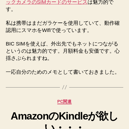
ックカメラのSIMカードのサービス
は魅力的で
ラ
す。
オ
リ
私は携帯はまだガラケーを使用していて、動作確
ジ
認用にスマホをWifiで使っています。
ナ
ル
SIM
BIC SIMを使えば、外出先でもネットにつながる
カ
というのは魅力的です。月額料金も安価です。心
ー
揺さぶられますね。
ド
へ
一応自分のためのメモとして書いておきました。
の
カ
PC関連
テ
AmazonのKindleが欲し
ゴ
リ
い・・・
ー