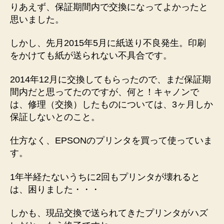
ズ
りあえず、保証期間内で交換になってよかったと
レ
思いました。
を
引
しかし、先月2015年5月に紙送り不良発生。印刷
け
をかけても紙が送られない不具合です。
な
い
2014年12月に交換してもらったので、まだ保証期
へ
間内だと思ってたのですが、何と！キャノンで
の
は、修理（交換）したものについては、3ヶ月しか
保証しないとのこと。
仕方なく、EPSONのプリンタを買って使っていま
す。
1年半経たないうちに2回もプリンタが壊れると
は、困りました・・・
しかも、現品交換で送られてきたプリンタがハズ