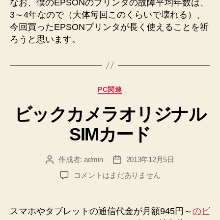
なお、僕のEPSONのプリンタの故障平均年数は、
3～4年なので（大体毎回このくらいで壊れる）、
今回買ったEPSONプリンタが長く使えることを祈
ろうと思います。
カ
PC関連
テ
ビックカメラオリジナル
ゴ
リ
SIMカード
ー
作成者:
admin
2013年12月5日
投
投
稿
稿
ビ
コメントはまだありません
者
日
ッ
ク
カ
スマホやタブレットの通信代金が月額945円～
のビ
メ