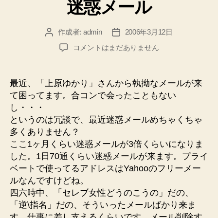
迷惑メール
ゴ
リ
ー
作成者:
admin
2006年3月12日
投
投
稿
稿
迷
コメントはまだありません
者
日
惑
メ
ー
最近、「上原ゆかり」さんから執拗なメールが来
ル
て困ってます。合コンで会ったこともない
へ
し・・・
の
というのは冗談で、最近迷惑メールめちゃくちゃ
多くありません？
ここ1ヶ月くらい迷惑メールが3倍くらいになりま
した。1日70通くらい迷惑メールが来ます。プライ
ベートで使ってるアドレスはYahooのフリーメー
ルなんですけどね。
四六時中、「セレブ女性どうのこうの」だの、
「逆\指名」だの、そういったメールばかり来ま
す。仕事に差し支えるくらいです。メール削除す