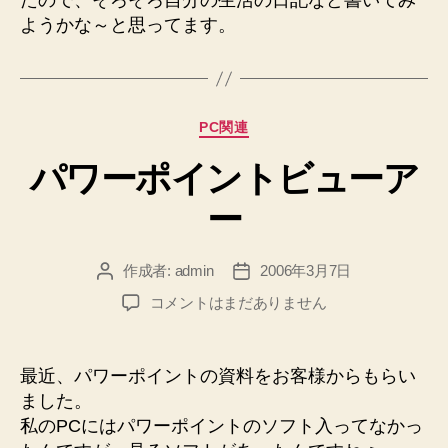
たので、そろそろ自分の生活の日記など書いてみ
ようかな～と思ってます。
カ
PC関連
テ
パワーポイントビューア
ゴ
リ
ー
ー
作成者:
admin
2006年3月7日
投
投
稿
稿
パ
コメントはまだありません
者
日
ワ
ー
ポ
最近、パワーポイントの資料をお客様からもらい
イ
ました。
ン
私のPCにはパワーポイントのソフト入ってなかっ
ト