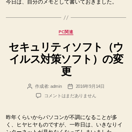
今日は、自分のメモとして書いておきました。
カ
PC関連
テ
セキュリティソフト（ウ
ゴ
リ
イルス対策ソフト）の変
ー
更
作成者:
admin
2016年9月14日
投
投
稿
稿
セ
コメントはまだありません
者
日
キ
ュ
リ
昨年くらいからパソコンが不調になることが多
テ
く、ヒヤヒヤものですが、一昨日は、いきなりイ
ィ
ンターネットが見れなくなってしまいました。