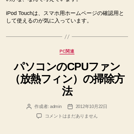
iPod Touchは、スマホ用ホームページの確認用と
して使えるのが気に入っています。
カ
PC関連
テ
パソコンのCPUファン
ゴ
リ
（放熱フィン）の掃除方
ー
法
作成者:
admin
2012年10月22日
投
投
稿
稿
パ
コメントはまだありません
者
日
ソ
コ