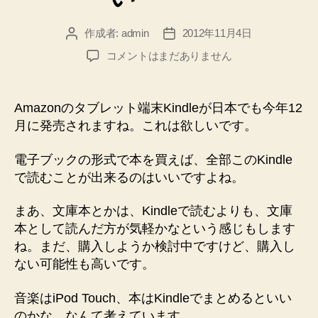
作成者:
admin
2012年11月4日
投
投
稿
稿
Amazon
コメントはまだありません
者
日
の
Kindle
が
Amazonのタブレット端末Kindleが日本でも今年12
欲
月に発売されますね。これは欲しいです。
し
い・・・
電子ブックの形式で本を買えば、全部このKindle
へ
で読むことが出来るのはいいですよね。
の
まあ、文庫本とかは、Kindleで読むよりも、文庫
本として読んだ方が気軽かなという感じもします
ね。まだ、購入しようか検討中ですけど、購入し
ない可能性も高いです。
音楽はiPod Touch、本はKindleでまとめるといい
のかな、なんて考えています。