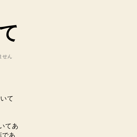
て
ません
ついて
いてあ
葉であ