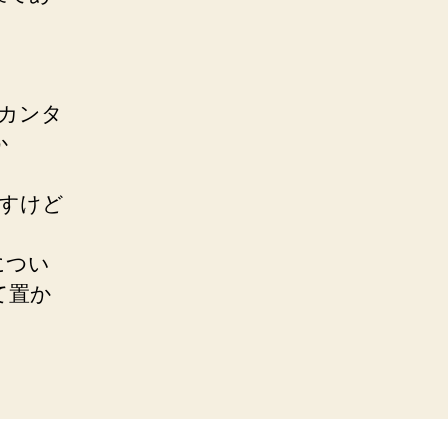
はカンタ
か
ですけど
につい
て置か