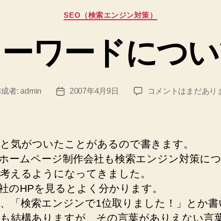
カ
SEO（検索エンジン対策）
テ
ゴ
キーワードについ
リ
ー
キ
作成者:
admin
2007年4月9日
コメントはまだあり
投
ー
稿
ワ
日
ー
ド
と気がついたことがあるので書きます。
に
ホームページ制作会社も検索エンジン対策に
つ
考えるようになってきました。
い
て
社のHPを見るとよく分かります。
へ
、「検索エンジンで1位取りました！」とか書
の
も結構ありますが、その言葉がありえない言