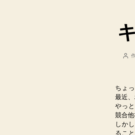
投
稿
者
ちょっ
最近、
やっと
競合他
しかし
ること