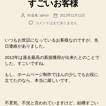
すごいお客様
ゴ
リ
ー
作成者:
admin
2012年12月11日
投
投
稿
稿
す
コメントはまだありません
者
日
ご
い
お
いつもお世話になっているお客様なのですが、先
客
日連絡がありました。
様
へ
2012年は過去最高の新規獲得が出来たとのことで
の
した。すごいですね。
もし、ホームページ制作でほんの少しでもお役に
立てたのなら、本当に嬉しいです。
不景気、不況と言われていますけど、結構すごい