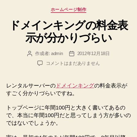
て
カ
み
ホームページ制作
テ
ま
ドメインキングの料金表
ゴ
し
リ
た
示が分かりづらい
ー
へ
の
作成者:
admin
2012年12月18日
投
投
稿
稿
ド
コメントはまだありません
者
日
メ
イ
ン
レンタルサーバーの
ドメインキング
の料金表示が
キ
すごく分かりづらいですね。
ン
グ
トップページに年間100円と大きく書いてあるの
の
で、本当に年間100円だと思ってしまう方が多いの
料
ではないでしょうか。
金
表
示