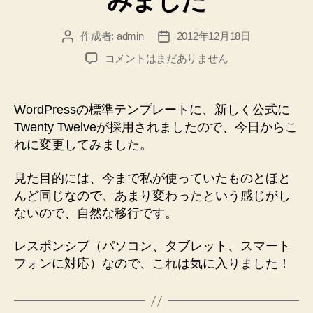
みました
作成者:
admin
2012年12月18日
投
投
稿
稿
ブ
コメントはまだありません
者
日
ロ
グ
の
WordPressの標準テンプレートに、新しく公式に
テ
Twenty Twelveが採用されましたので、今日からこ
ン
れに変更してみました。
プ
レ
見た目的には、今まで私が使っていたものとほと
ー
んど同じなので、あまり変わったという感じがし
ト
を
ないので、自然な移行です。
Twenty
Twelve
レスポンシブ（パソコン、タブレット、スマート
に
フォンに対応）なので、これは気に入りました！
変
更
し