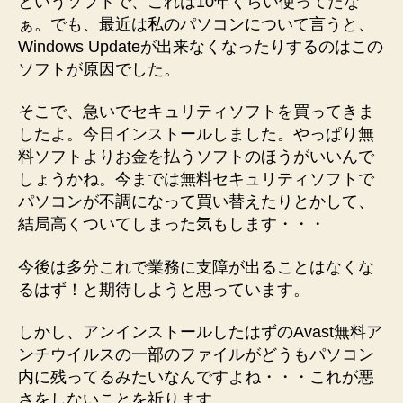
というソフトで、これは10年くらい使ってたな
ト）
ぁ。でも、最近は私のパソコンについて言うと、
の
Windows Updateが出来なくなったりするのはこの
変
更
ソフトが原因でした。
へ
の
そこで、急いでセキュリティソフトを買ってきま
したよ。今日インストールしました。やっぱり無
料ソフトよりお金を払うソフトのほうがいいんで
しょうかね。今までは無料セキュリティソフトで
パソコンが不調になって買い替えたりとかして、
結局高くついてしまった気もします・・・
今後は多分これで業務に支障が出ることはなくな
るはず！と期待しようと思っています。
しかし、アンインストールしたはずのAvast無料ア
ンチウイルスの一部のファイルがどうもパソコン
内に残ってるみたいなんですよね・・・これが悪
さをしないことを祈ります。