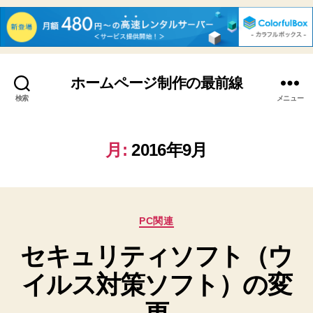
ホームページ制作の最前線
検索
メニュー
月:
2016年9月
カ
PC関連
テ
セキュリティソフト（ウ
ゴ
リ
イルス対策ソフト）の変
ー