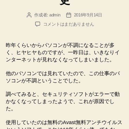
更
作成者:
admin
2016年9月14日
投
投
稿
稿
セ
コメントはまだありません
者
日
キ
ュ
リ
昨年くらいからパソコンが不調になることが多
テ
く、ヒヤヒヤものですが、一昨日は、いきなりイ
ィ
ンターネットが見れなくなってしまいました。
ソ
フ
他のパソコンでは見れていたので、この仕事のパ
ト
ソコンが不調ということでした。
（ウ
イ
ル
調べてみると、セキュリティソフトがエラーで動
ス
かなくなってしまったようで、これが原因でし
対
た。
策
ソ
使用していたのは無料のAvast無料アンチウイルス
フ