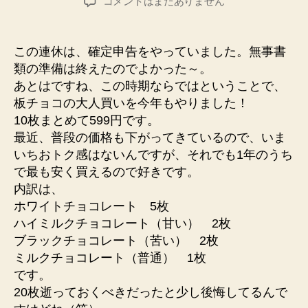
確
コメントはまだありません
者
日
定
申
告
この連休は、確定申告をやっていました。無事書
へ
類の準備は終えたのでよかった～。
の
あとはですね、この時期ならではということで、
板チョコの大人買いを今年もやりました！
10枚まとめて599円です。
最近、普段の価格も下がってきているので、いま
いちおトク感はないんですが、それでも1年のうち
で最も安く買えるので好きです。
内訳は、
ホワイトチョコレート 5枚
ハイミルクチョコレート（甘い） 2枚
ブラックチョコレート（苦い） 2枚
ミルクチョコレート（普通） 1枚
です。
20枚逝っておくべきだったと少し後悔してるんで