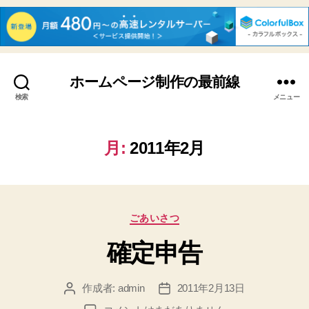
ホームページ制作の最前線
検索
メニュー
月:
2011年2月
カ
ごあいさつ
テ
確定申告
ゴ
リ
ー
作成者:
admin
2011年2月13日
投
投
稿
稿