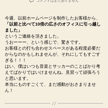
驚
コメントはまだありません
者
日
き！！
へ
の
今週、以前ホームページを制作したお客様から、
「以前と比べて10倍の広さのオフィスに引っ越し
ました」
というご連絡を頂きました。
うおーーー、という感じで、驚きです。
お客様との打ち合わせスペースがある程度必要だ
からなのかもしれませんが、それにしてもすごす
ぎる！！！
はい、僕はいつも音楽とサッカーのことばかり考
えてばかりではいけませんね。見習って頑張ろう
と思います。
本当にものすごくて、まだ感動がおさまりませ
ん！