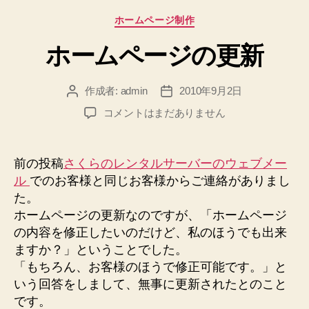
カ
ホームページ制作
テ
ホームページの更新
ゴ
リ
ー
作成者:
admin
2010年9月2日
投
投
稿
稿
ホ
コメントはまだありません
者
日
ー
ム
ペ
前の投稿
さくらのレンタルサーバーのウェブメー
ー
ル
でのお客様と同じお客様からご連絡がありまし
ジ
た。
の
ホームページの更新なのですが、「ホームページ
更
の内容を修正したいのだけど、私のほうでも出来
新
ますか？」ということでした。
へ
の
「もちろん、お客様のほうで修正可能です。」と
いう回答をしまして、無事に更新されたとのこと
です。