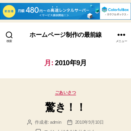
ホームページ制作の最前線
検索
メニュー
月:
2010年9月
カ
ごあいさつ
テ
驚き！！
ゴ
リ
ー
作成者:
admin
2010年9月10日
投
投
稿
稿