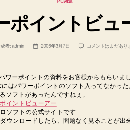
PC関連
テ
ゴ
ーポイントビュ
リ
ー
パ
作成者:
admin
2006年3月7日
コメントはまだあり
投
ワ
稿
ー
日
ポ
イ
パワーポイントの資料をお客様からもらいま
ン
Cにはパワーポイントのソフト入ってなかった
ト
るソフトがあったんですねぇ。
ビ
ュ
ポイントビューアー
ー
ロソフトの公式サイトです
ア
ダウンロードしたら、問題なく見ることが出
ー
へ