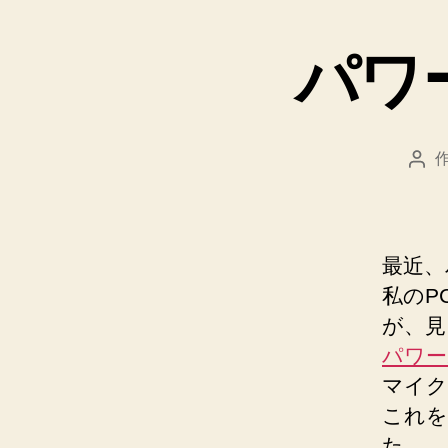
パワ
投
稿
者
最近、
私のP
が、見
パワー
マイク
これを
た。