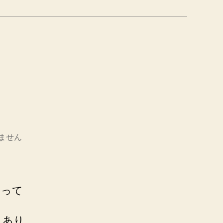
ません
困って
くあり