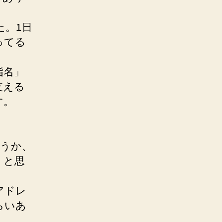
た。1日
ってる
指名」
支える
す。
おうか、
、と思
アドレ
らいあ