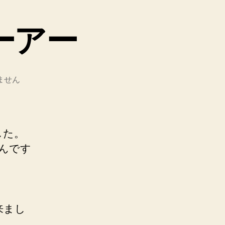
ーアー
ません
した。
んです
来まし