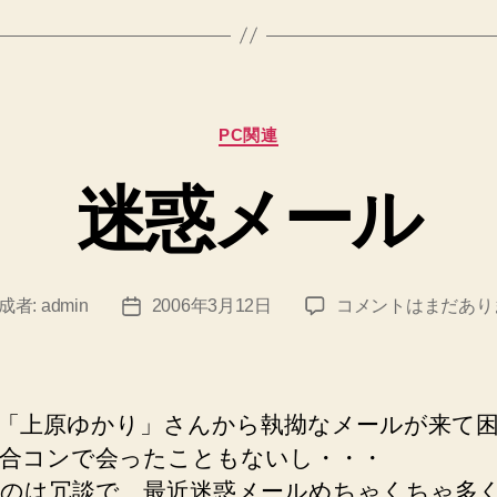
カ
PC関連
テ
ゴ
迷惑メール
リ
ー
迷
成者:
admin
2006年3月12日
コメントはまだあり
投
惑
稿
メ
日
ー
ル
「上原ゆかり」さんから執拗なメールが来て
へ
合コンで会ったこともないし・・・
の
のは冗談で、最近迷惑メールめちゃくちゃ多