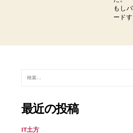
もしパ
ードす
検
索
対
象:
最近の投稿
IT土方