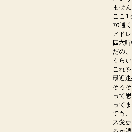
ません
ここ1
70通
アドレ
四六時
だの、
くらい
これを
最近迷
そろそ
って思
ってま
でも、
ス変更
るか調