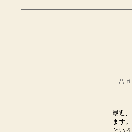
作
投
稿
者
最近、
ます。
という