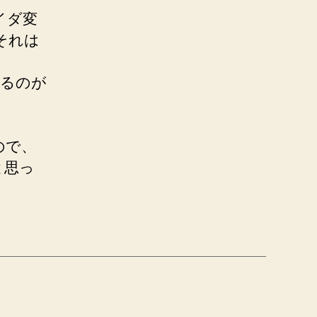
イダ変
それは
れるのが
ので、
と思っ