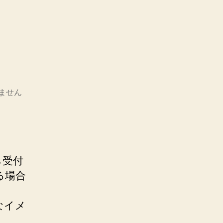
ません
ら受付
る場合
なイメ