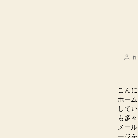
作
投
稿
者
こんに
ホーム
してい
も多々
メール
ージを