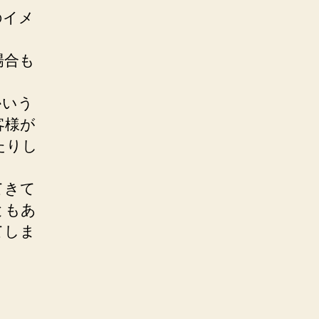
のイメ
場合も
かいう
客様が
たりし
てきて
ともあ
てしま