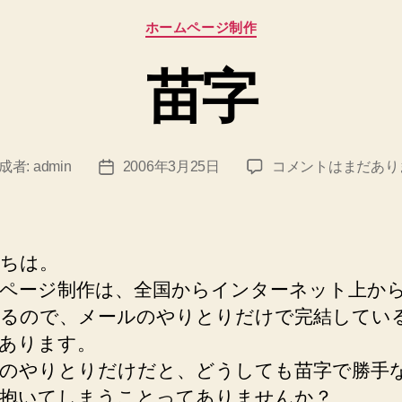
カ
ホームページ制作
テ
ゴ
苗字
リ
ー
苗
成者:
admin
2006年3月25日
コメントはまだあり
投
字
稿
へ
日
の
ちは。
ページ制作は、全国からインターネット上か
るので、メールのやりとりだけで完結してい
あります。
のやりとりだけだと、どうしても苗字で勝手
抱いてしまうことってありませんか？