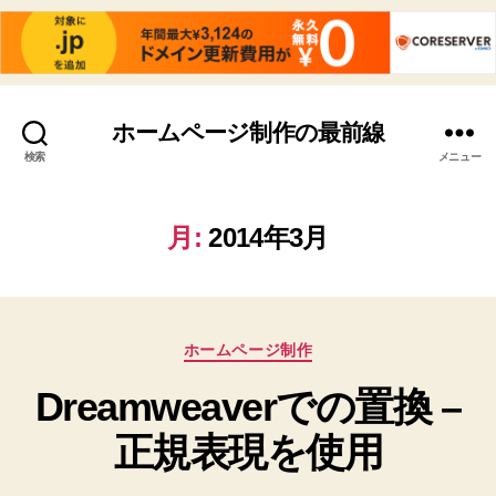
ホームページ制作の最前線
検索
メニュー
月:
2014年3月
カ
ホームページ制作
テ
Dreamweaverでの置換 –
ゴ
リ
正規表現を使用
ー