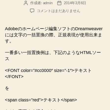
作成者:
admin
2014年3月6日
投
投
稿
稿
Dreamweaver
コメントはまだありません
者
日
で
の
置
Adobeのホームページ編集ソフトのDreamweaver
換
には文字の一括置換の際、正規表現が使用出来ま
–
す。
正
規
一番多い一括置換例は、下記のようなHTMLソー
表
ス
現
を
使
<FONT color=”#cc0000″ size=”-1″>テキスト
用
</FONT>
へ
の
を
<span class=”red”>テキスト</span>