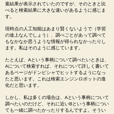
索結果が表示されていたのですが、そのときと比
て
い
べると検索結果に大きな違いがあるように感じま
る
す。
Google
の
現時点の人工知能はあまり賢くないようで（学習
検
の途上なんでしょう）、調べごとがあって調べて
索
もなかなか思うような情報が得られなかったりし
エ
ます。私はそのように感じています。
ン
ジ
たとえば、Aという事柄について調べたいときは、
ン
ロ
Aについて検索すれば、それについて詳しく書いて
ボ
あるページがドンピシャでヒットするようになっ
ッ
たと思います。これは検索エンジンロボットの進
ト
化だと思います。
へ
の
しかし、私は多くの場合は、Aという事柄について
調べたいのだけど、それに近いBという事柄につい
ても一緒に調べたかったりするんですよ。そうい