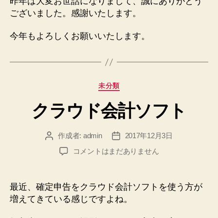
昨年は大変お世話になりまして、誠にありがとう
く
ございました。感謝いたします。
お
願
今年もよろしくお願いいたします。
い
い
た
し
ま
カ
未分類
す
テ
へ
クラウド会計ソフト
ゴ
の
リ
ー
作成者:
admin
2017年12月3日
投
投
稿
稿
ク
コメントはまだありません
者
日
ラ
ウ
ド
最近、確定申告をクラウド会計ソフトを使う方が
会
増えてきている感じですよね。
計
ソ