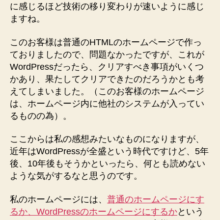
HTML
に感じるほど技術の移り変わりが速いように感じ
の
ますね。
ホ
ー
このお客様は普通のHTMLのホームページで作っ
ム
ておりましたので、問題なかったですが、これが
ペ
WordPressだったら、クリアすべき事項がいくつ
ー
かあり、果たしてクリアできたのだろうかとも考
ジ
えてしまいました。（このお客様のホームページ
で
は、ホームページ内に他社のシステムが入ってい
作
っ
るものの為）。
た
ほ
ここからは私の感想みたいなものになりますが、
う
近年はWordPressが全盛という時代ですけど、5年
が
後、10年後もそうかといったら、何とも読めない
よ
ような気がするなと思うのです。
い
の
私のホームページには、
普通のホームページにす
か
るか、WordPressのホームページにするか
な
という