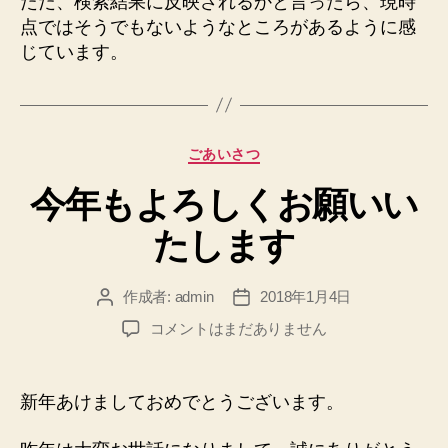
ただ、検索結果に反映されるかと言ったら、現時
点ではそうでもないようなところがあるように感
じています。
カ
ごあいさつ
テ
今年もよろしくお願いい
ゴ
リ
たします
ー
作成者:
admin
2018年1月4日
投
投
稿
稿
今
コメントはまだありません
者
日
年
も
よ
新年あけましておめでとうございます。
ろ
し