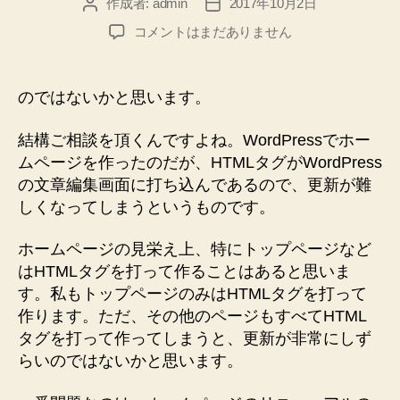
作成者:
admin
2017年10月2日
投
投
稿
稿
WordPress
コメントはまだありません
者
日
の
投
稿
のではないかと思います。
画
面
結構ご相談を頂くんですよね。WordPressでホー
に
ムページを作ったのだが、HTMLタグがWordPress
は
の文章編集画面に打ち込んであるので、更新が難
HTML
しくなってしまうというものです。
タ
グ
を
ホームページの見栄え上、特にトップページなど
打
はHTMLタグを打って作ることはあると思いま
ち
す。私もトップページのみはHTMLタグを打って
こ
作ります。ただ、その他のページもすべてHTML
ま
タグを打って作ってしまうと、更新が非常にしず
な
らいのではないかと思います。
い
ほ