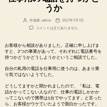
リ
うか
ー
作成者:
admin
2017年7月7日
投
投
稿
稿
仕
コメントはまだありません
者
日
事
用
の
お客様から相談がありました。正確に申し上げま
電
すと、2つの事業があって、それぞれに電話番号を
話
持つかどうかどうしようかというご相談でした。
を
持
自分の私用の電話を仕事用に使うのは、あまり乗
つ
り気ではないようでした。
か
ど
う
どうしてますかと聞かれましたので、「私は、電
か
話かかってこない人なので、仕事の電話しかかか
へ
ってこないので携帯は1台でやってます」と言った
の
ら、お客様がウケていたようで面白かったです。