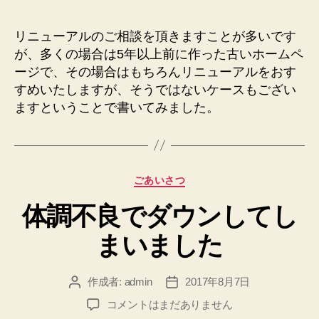
リニューアルのご相談を頂きますことが多いです
が、多くの場合は5年以上前に作った古いホームペ
ージで、その場合はもちろんリニューアルをおす
すめいたしますが、そうではないケースもござい
ますということで書いてみました。
カ
ごあいさつ
テ
体調不良でダウンしてし
ゴ
リ
まいました
ー
作成者:
admin
2017年8月7日
投
投
稿
稿
体
コメントはまだありません
者
日