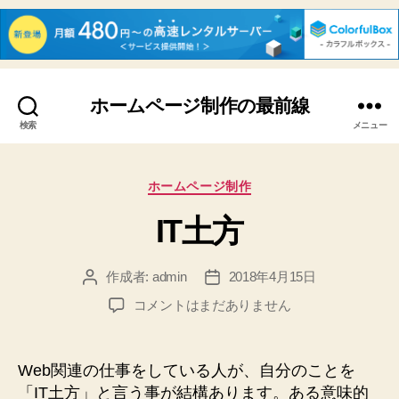
ホームページ制作の最前線
検索
メニュー
カ
ホームページ制作
テ
IT土方
ゴ
リ
ー
作成者:
admin
2018年4月15日
投
投
稿
稿
IT
コメントはまだありません
者
日
土
方
へ
Web関連の仕事をしている人が、自分のことを
の
「IT土方」と言う事が結構あります。ある意味的