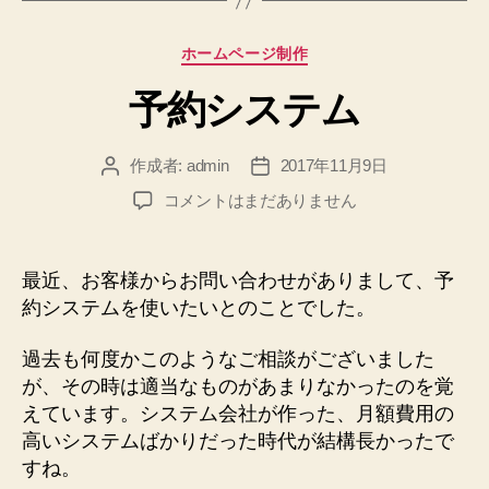
カ
ホームページ制作
テ
予約システム
ゴ
リ
ー
作成者:
admin
2017年11月9日
投
投
稿
稿
予
コメントはまだありません
者
日
約
シ
ス
最近、お客様からお問い合わせがありまして、予
テ
約システムを使いたいとのことでした。
ム
へ
過去も何度かこのようなご相談がございました
の
が、その時は適当なものがあまりなかったのを覚
えています。システム会社が作った、月額費用の
高いシステムばかりだった時代が結構長かったで
すね。