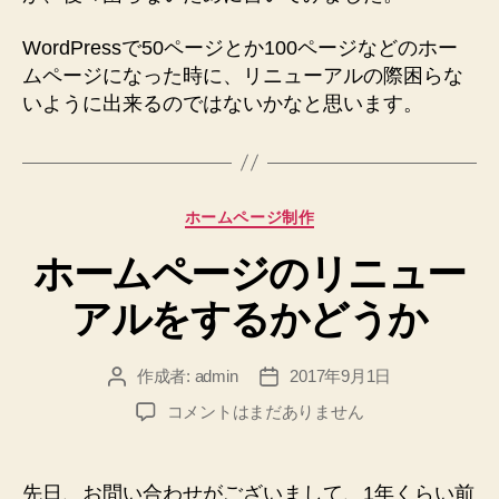
WordPressで50ページとか100ページなどのホー
ムページになった時に、リニューアルの際困らな
いように出来るのではないかなと思います。
カ
ホームページ制作
テ
ホームページのリニュー
ゴ
リ
アルをするかどうか
ー
作成者:
admin
2017年9月1日
投
投
稿
稿
ホ
コメントはまだありません
者
日
ー
ム
ペ
先日、お問い合わせがございまして、1年くらい前