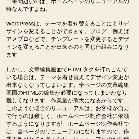
一番問題なのは、ホームページのリニューアルの
う
が
時なんですよね。
よ
い
WordPressは、テーマを着せ替えることによりデ
へ
ザインを変えることができます。ブログ、例えば
の
アメブロなどで、テンプレートを変更するとデザ
インを変えることが出来るのと同じ仕組みになり
ます。
しかし、文章編集画面でHTMLタグを打ちこんで
いる場合は、テーマを着せ替えてデザイン変更が
出来なくなってしまいます。全ページの文章編集
画面のHTMLの編集が必要になってしまいかなり
難しくなります。作業量が膨大になるからです。
このような場合のリニューアルは、お客様が自力
で行うのは難しく、ホームページ制作会社に依頼
するようになりますが、ホームページ制作会社で
は、全ページのリニューアルになりますので、作