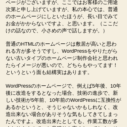
と
ページがございますが、ここではお客様のご用途
思
次第と申し上げていますが、私の本心では、普通
い
のホームページにしといたほうが、長い目でみて
ま
お金がかからないですよ、と思います。（ここだ
す
けの話なので、小さめの声で話しますが。）
へ
の
普通のHTMLのホームページは敷居が高いと思わ
れる方が多そうですし、WordPressをやりたがら
ない古いタイプのホームページ制作会社と思われ
たらイメージが悪いので、どちらもやってます！
というという面も結構実はあります。
WordPressのホームページで、例えば5年後、10年
後に改造をするとなった場合、技術の進歩で、新
しい技術が5年前、10年前のWordPressに互換性が
あるかというと、そうじゃないかもしれなく、改
造出来ない場合がありそうな気もしてきてしまっ
たんですよ。改造出来たとしても、作業工数が多