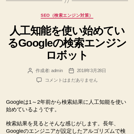
カ
SEO（検索エンジン対策）
テ
人工知能を使い始めてい
ゴ
リ
るGoogleの検索エンジン
ー
ロボット
作成者:
admin
2018年3月28日
投
投
稿
稿
人
コメントはまだありません
者
日
工
知
能
Googleは1～2年前から検索結果に人工知能を使い
を
始めているようです。
使
い
検索結果を見るとそんな感じがします。長年、
始
Googleのエンジニアが設定したアルゴリズムで検
め