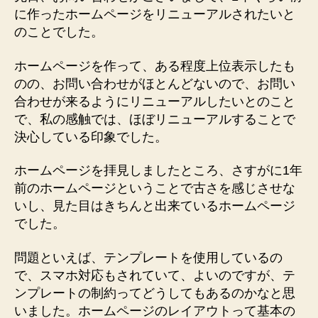
ー
に作ったホームページをリニューアルされたいと
ジ
のことでした。
の
リ
ホームページを作って、ある程度上位表示したも
ニ
のの、お問い合わせがほとんどないので、お問い
ュ
ー
合わせが来るようにリニューアルしたいとのこと
ア
で、私の感触では、ほぼリニューアルすることで
ル
決心している印象でした。
を
す
ホームページを拝見しましたところ、さすがに1年
る
前のホームページということで古さを感じさせな
か
いし、見た目はきちんと出来ているホームページ
ど
でした。
う
か
へ
問題といえば、テンプレートを使用しているの
の
で、スマホ対応もされていて、よいのですが、テ
ンプレートの制約ってどうしてもあるのかなと思
いました。ホームページのレイアウトって基本の