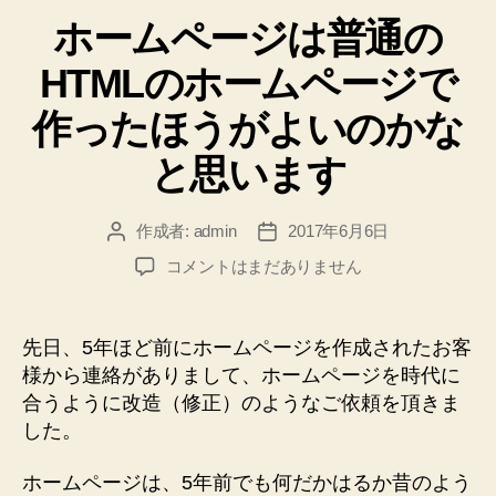
テ
ホームページは普通の
ゴ
リ
HTMLのホームページで
ー
作ったほうがよいのかな
と思います
作成者:
admin
2017年6月6日
投
投
稿
稿
ホ
コメントはまだありません
者
日
ー
ム
ペ
先日、5年ほど前にホームページを作成されたお客
ー
様から連絡がありまして、ホームページを時代に
ジ
合うように改造（修正）のようなご依頼を頂きま
は
した。
普
通
ホームページは、5年前でも何だかはるか昔のよう
の