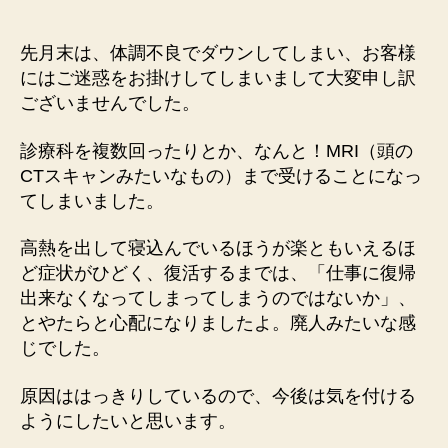
調
不
良
先月末は、体調不良でダウンしてしまい、お客様
で
にはご迷惑をお掛けしてしまいまして大変申し訳
ダ
ございませんでした。
ウ
ン
診療科を複数回ったりとか、なんと！MRI（頭の
し
CTスキャンみたいなもの）まで受けることになっ
て
し
てしまいました。
ま
い
高熱を出して寝込んでいるほうが楽ともいえるほ
ま
ど症状がひどく、復活するまでは、「仕事に復帰
し
出来なくなってしまってしまうのではないか」、
た
とやたらと心配になりましたよ。廃人みたいな感
へ
じでした。
の
原因ははっきりしているので、今後は気を付ける
ようにしたいと思います。