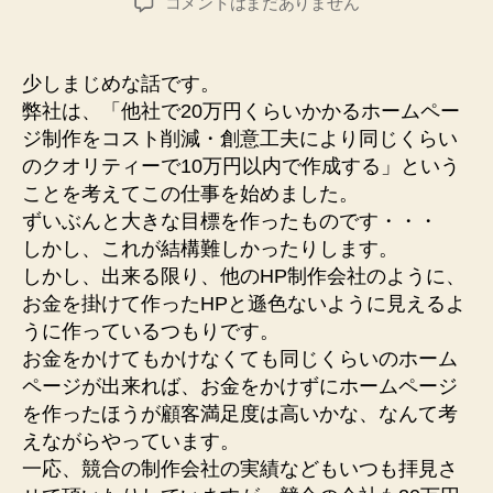
ホ
コメントはまだありません
者
日
ー
ム
ペ
少しまじめな話です。
ー
弊社は、「他社で20万円くらいかかるホームペー
ジ
ジ制作をコスト削減・創意工夫により同じくらい
制
のクオリティーで10万円以内で作成する」という
作
ことを考えてこの仕事を始めました。
の
ずいぶんと大きな目標を作ったものです・・・
価
格
しかし、これが結構難しかったりします。
へ
しかし、出来る限り、他のHP制作会社のように、
の
お金を掛けて作ったHPと遜色ないように見えるよ
うに作っているつもりです。
お金をかけてもかけなくても同じくらいのホーム
ページが出来れば、お金をかけずにホームページ
を作ったほうが顧客満足度は高いかな、なんて考
えながらやっています。
一応、競合の制作会社の実績などもいつも拝見さ