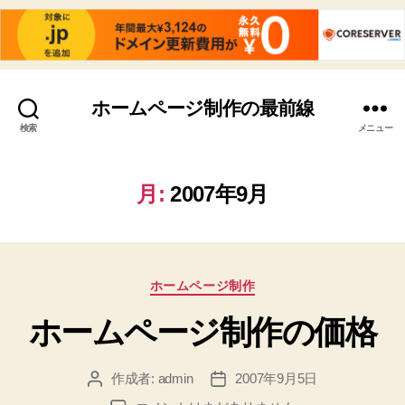
ホームページ制作の最前線
検索
メニュー
月:
2007年9月
カ
ホームページ制作
テ
ホームページ制作の価格
ゴ
リ
ー
作成者:
admin
2007年9月5日
投
投
稿
稿