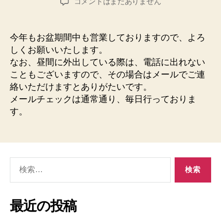
お
コメントはまだありません
者
日
盆
期
間
今年もお盆期間中も営業しておりますので、よろ
中
しくお願いいたします。
の
なお、昼間に外出している際は、電話に出れない
営
こともございますので、その場合はメールでご連
業
絡いただけますとありがたいです。
の
メールチェックは通常通り、毎日行っておりま
件
へ
す。
の
検
索
対
象:
最近の投稿