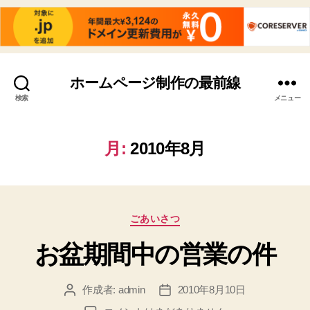
ホームページ制作の最前線
検索
メニュー
月:
2010年8月
カ
ごあいさつ
テ
お盆期間中の営業の件
ゴ
リ
ー
作成者:
admin
2010年8月10日
投
投
稿
稿